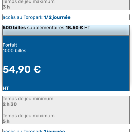
Temps de jeu maximum
3 h
accès au Toropark
1/2 journée
500 billes
supplémentaires
18.50 €
HT
Forfait
1000 billes
54,90 €
HT
Temps de jeu minimum
2 h 30
Temps de jeu maximum
5 h
accès au Toropark
1 journée