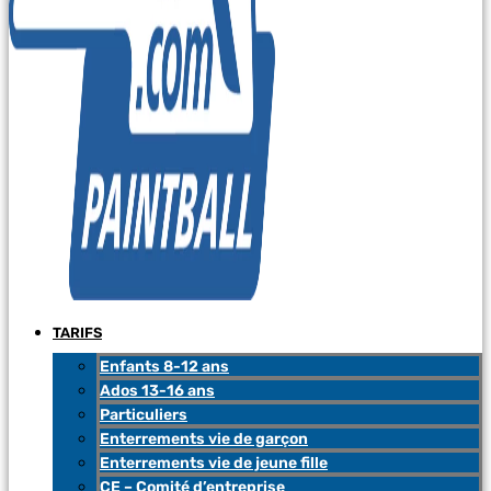
TARIFS
Enfants 8-12 ans
Ados 13-16 ans
Particuliers
Enterrements vie de garçon
Enterrements vie de jeune fille
CE – Comité d’entreprise