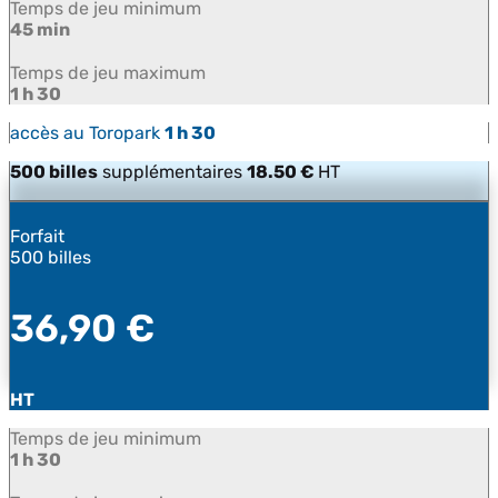
Temps de jeu minimum
45 min
Temps de jeu maximum
1 h 30
accès au Toropark
1 h 30
500 billes
supplémentaires
18.50 €
HT
Forfait
500 billes
36,90 €
HT
Temps de jeu minimum
1 h 30