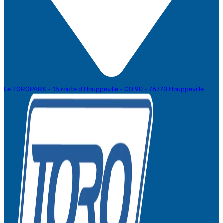
Le TOROPARK - 15 route d'Houppeville - CD 90 - 76770 Houppeville