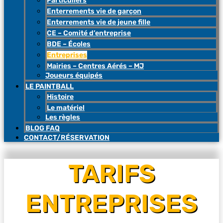
Particuliers
Enterrements vie de garçon
Enterrements vie de jeune fille
CE – Comité d’entreprise
BDE – Écoles
Entreprises
Mairies – Centres Aérés – MJ
Joueurs équipés
LE PAINTBALL
Histoire
Le matériel
Les règles
BLOG FAQ
CONTACT/RÉSERVATION
TARIFS
ENTREPRISES