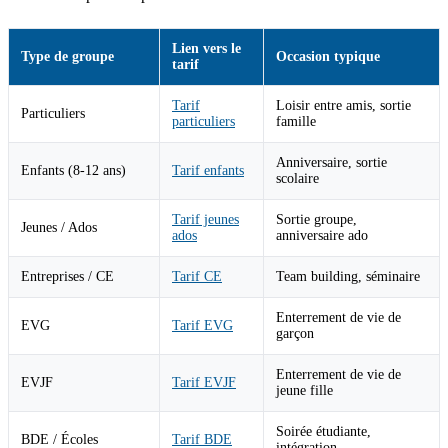
Lien vers le
Type de groupe
Occasion typique
tarif
Tarif
Loisir entre amis, sortie
Particuliers
particuliers
famille
Anniversaire, sortie
Enfants (8-12 ans)
Tarif enfants
scolaire
Tarif jeunes
Sortie groupe,
Jeunes / Ados
ados
anniversaire ado
Entreprises / CE
Tarif CE
Team building, séminaire
Enterrement de vie de
EVG
Tarif EVG
garçon
Enterrement de vie de
EVJF
Tarif EVJF
jeune fille
Soirée étudiante,
BDE / Écoles
Tarif BDE
intégration