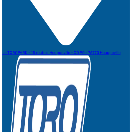
Le TOROPARK - 15 route d'Houppeville - CD 90 - 76770 Houppeville