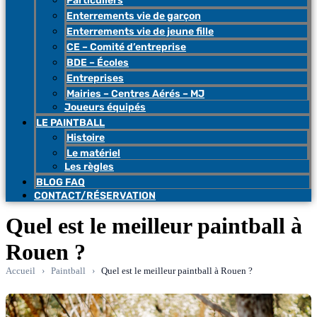
Particuliers
Enterrements vie de garçon
Enterrements vie de jeune fille
CE – Comité d’entreprise
BDE – Écoles
Entreprises
Mairies – Centres Aérés – MJ
Joueurs équipés
LE PAINTBALL
Histoire
Le matériel
Les règles
BLOG FAQ
CONTACT/RÉSERVATION
Quel est le meilleur paintball à
Rouen ?
Accueil
›
Paintball
›
Quel est le meilleur paintball à Rouen ?