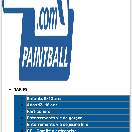
TARIFS
Enfants 8-12 ans
Ados 13-16 ans
Particuliers
Enterrements vie de garçon
Enterrements vie de jeune fille
CE – Comité d’entreprise