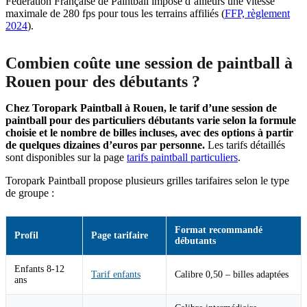
Fédération Française de Paintball impose d’ailleurs une vitesse
maximale de 280 fps pour tous les terrains affiliés (
FFP, règlement
2024
).
Combien coûte une session de paintball à
Rouen pour des débutants ?
Chez Toropark Paintball à Rouen, le tarif d’une session de
paintball pour des particuliers débutants varie selon la formule
choisie et le nombre de billes incluses, avec des options à partir
de quelques dizaines d’euros par personne.
Les tarifs détaillés
sont disponibles sur la page
tarifs paintball particuliers
.
Toropark Paintball propose plusieurs grilles tarifaires selon le type
de groupe :
Format recommandé
Profil
Page tarifaire
débutants
Enfants 8-12
Tarif enfants
Calibre 0,50 – billes adaptées
ans