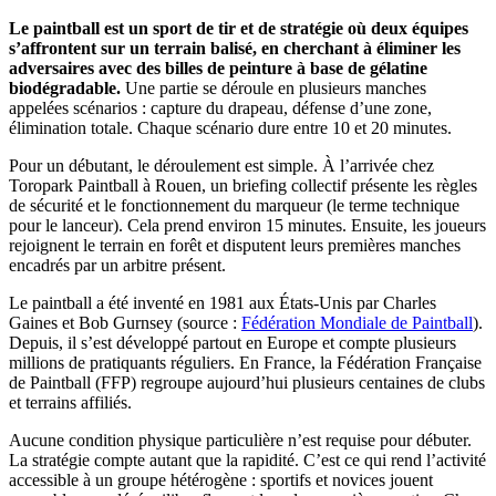
Le paintball est un sport de tir et de stratégie où deux équipes
s’affrontent sur un terrain balisé, en cherchant à éliminer les
adversaires avec des billes de peinture à base de gélatine
biodégradable.
Une partie se déroule en plusieurs manches
appelées scénarios : capture du drapeau, défense d’une zone,
élimination totale. Chaque scénario dure entre 10 et 20 minutes.
Pour un débutant, le déroulement est simple. À l’arrivée chez
Toropark Paintball à Rouen, un briefing collectif présente les règles
de sécurité et le fonctionnement du marqueur (le terme technique
pour le lanceur). Cela prend environ 15 minutes. Ensuite, les joueurs
rejoignent le terrain en forêt et disputent leurs premières manches
encadrés par un arbitre présent.
Le paintball a été inventé en 1981 aux États-Unis par Charles
Gaines et Bob Gurnsey (source :
Fédération Mondiale de Paintball
).
Depuis, il s’est développé partout en Europe et compte plusieurs
millions de pratiquants réguliers. En France, la Fédération Française
de Paintball (FFP) regroupe aujourd’hui plusieurs centaines de clubs
et terrains affiliés.
Aucune condition physique particulière n’est requise pour débuter.
La stratégie compte autant que la rapidité. C’est ce qui rend l’activité
accessible à un groupe hétérogène : sportifs et novices jouent