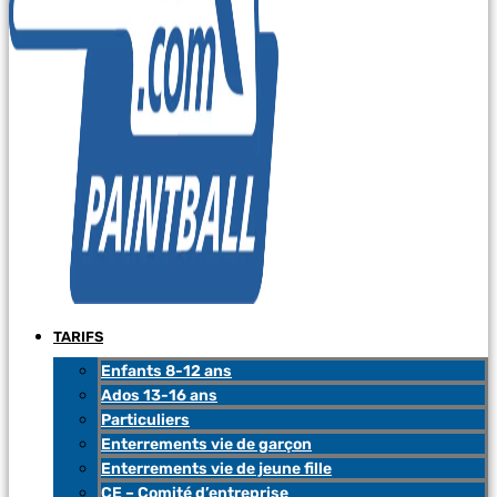
TARIFS
Enfants 8-12 ans
Ados 13-16 ans
Particuliers
Enterrements vie de garçon
Enterrements vie de jeune fille
CE – Comité d’entreprise