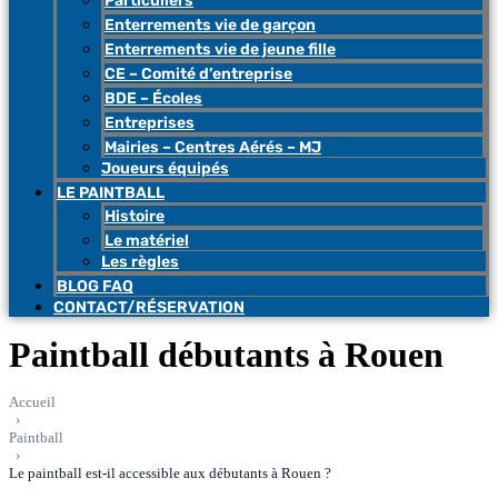
Particuliers
Enterrements vie de garçon
Enterrements vie de jeune fille
CE – Comité d’entreprise
BDE – Écoles
Entreprises
Mairies – Centres Aérés – MJ
Joueurs équipés
LE PAINTBALL
Histoire
Le matériel
Les règles
BLOG FAQ
CONTACT/RÉSERVATION
Paintball débutants à Rouen
Accueil
›
Paintball
›
Le paintball est-il accessible aux débutants à Rouen ?