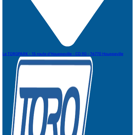
Le TOROPARK - 15 route d'Houppeville - CD 90 - 76770 Houppeville