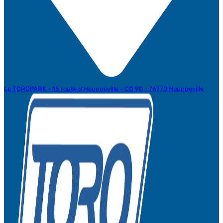
Le TOROPARK - 15 route d'Houppeville - CD 90 - 76770 Houppeville