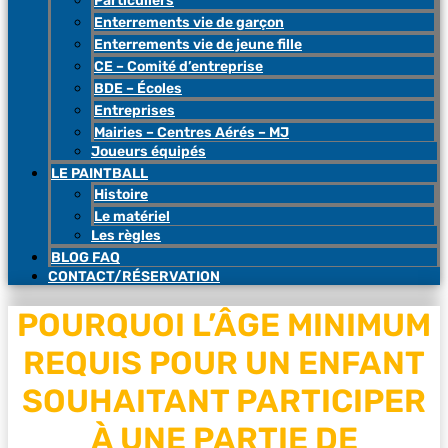
Particuliers
Enterrements vie de garçon
Enterrements vie de jeune fille
CE – Comité d’entreprise
BDE – Écoles
Entreprises
Mairies – Centres Aérés – MJ
Joueurs équipés
LE PAINTBALL
Histoire
Le matériel
Les règles
BLOG FAQ
CONTACT/RÉSERVATION
POURQUOI L’ÂGE MINIMUM
REQUIS POUR UN ENFANT
SOUHAITANT PARTICIPER
À UNE PARTIE DE