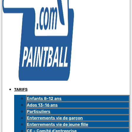
TARIFS
Enfants 8-12 ans
Ados 13-16 ans
Particuliers
Enterrements vie de garçon
Enterrements vie de jeune fille
CE – Comité d’entreprise