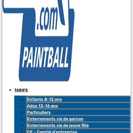
TARIFS
Enfants 8-12 ans
Ados 13-16 ans
Particuliers
Enterrements vie de garçon
Enterrements vie de jeune fille
CE – Comité d’entreprise