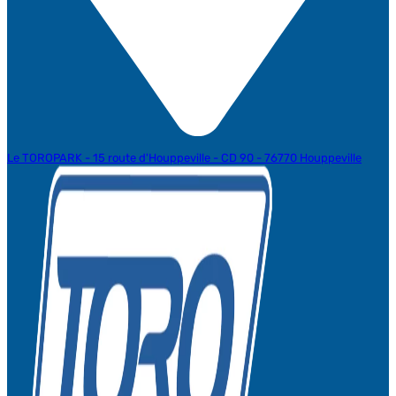
Le TOROPARK - 15 route d'Houppeville - CD 90 - 76770 Houppeville